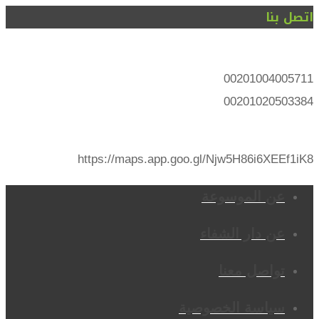
اتصل بنا
00201004005711
00201020503384
https://maps.app.goo.gl/Njw5H86i6XEEf1iK8
عن الموسوعة
عن دار الشفاء
تواصل معنا
سياسة الخصوصية